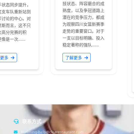
技状态、阵容磨合的成
手状态同步提升，
熟度，以及争冠道路上
这支车队重新站到
潜在的竞争压力，都成
军讨论的中心。对
为观察四川女篮新赛季
里斯而言，这不只
走势的重要窗口。对于
次高分完赛的积
一支以目标明确、投入
像是一次......
稳定著称的强队......
解更多
了解更多
联系方式
kunming-help@clearestaurant.com