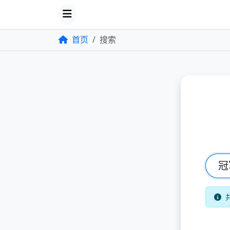
首页
搜索