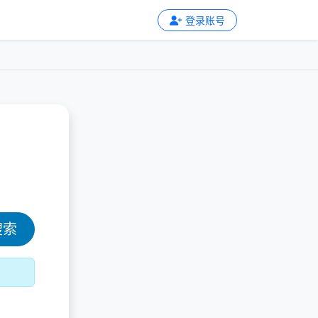
登录账号
搜索