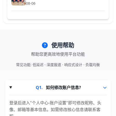
08-06
使用帮助
帮助您更高效地使用平台功能
常见功能: 低延迟 · 深度报道 · 响应式设计 · 负载均衡
Q1.
如何修改账户信息?
登录后进入"个人中心-账户设置"即可修改昵称、头
像、邮箱等基本信息。如需修改核心信息请联系客