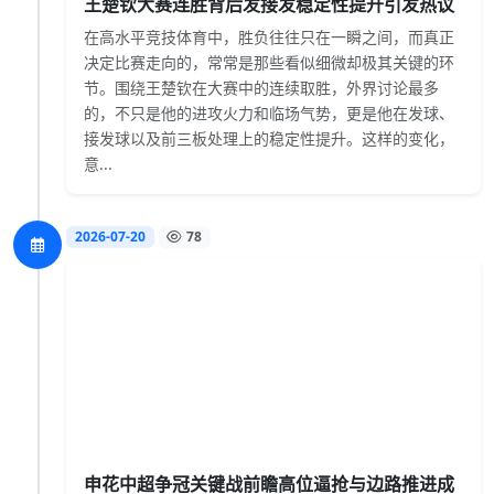
王楚钦大赛连胜背后发接发稳定性提升引发热议
在高水平竞技体育中，胜负往往只在一瞬之间，而真正
决定比赛走向的，常常是那些看似细微却极其关键的环
节。围绕王楚钦在大赛中的连续取胜，外界讨论最多
的，不只是他的进攻火力和临场气势，更是他在发球、
接发球以及前三板处理上的稳定性提升。这样的变化，
意...
2026-07-20
78
申花中超争冠关键战前瞻高位逼抢与边路推进成