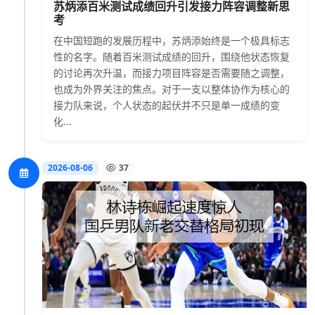
苏炳添百米测试成绩回升引发接力阵容调整新思
考
在中国短跑的发展历程中，苏炳添始终是一个极具标志
性的名字。随着百米测试成绩的回升，围绕他状态恢复
的讨论再次升温，而接力项目阵容是否需要随之调整，
也成为外界关注的焦点。对于一支以整体协作为核心的
接力队来说，个人状态的起伏并不只是单一成绩的变
化...
2026-08-06
37