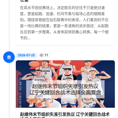
在高水平田径赛场上，决定胜负的往往不只是绝对速
度，更是起跑、加速、栏间节奏与临场心态的细微差
别。围绕吴艳妮在钻石联赛中的表现，人们看到的不仅
是一场比赛的结果，更是一条清晰的进步路径：从起跑
反应到第一步蹬离，从身体前倾到重心转换，每一个细
节的...
2026-07-25
71
赵继伟末节组织失准引发热议 辽宁关键回合战术