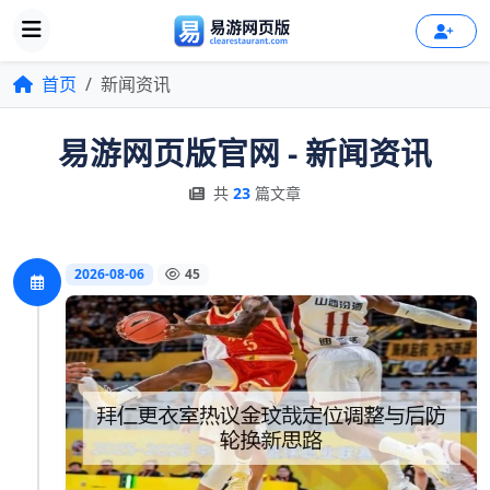
首页
新闻资讯
易游网页版官网 - 新闻资讯
共
23
篇文章
2026-08-06
45